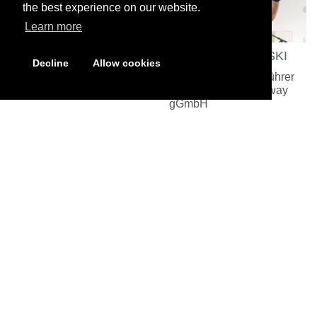
the best experience on our website.
Learn more
CHRISTOPH LIPSKI
Decline
Allow cookies
ist neuer Geschäftsführer
der Nehemiah Gateway
gGmbH
<
1
(aktuell)
2
3
…
14
>
»
Abonniere unseren Newsletter
“Impact”