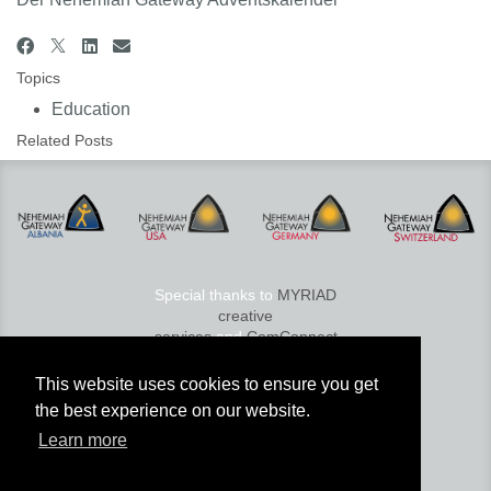
Topics
Education
Related Posts
Special thanks to
MYRIAD
creative
services
and
ComConnect
© 2026 Nehemiah Gateway
This website uses cookies to ensure you get
Services GmbH
the best experience on our website.
Media
|
K
ontakt
|
Compliance
|
Learn more
Karriere
|
Sitemap
|
Impressum
|
Datenschutz