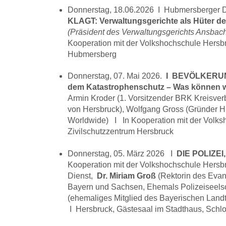
Donnerstag, 18.06.2026 I Hubmersberger 
KLAGT: Verwaltungsgerichte als Hüter de
(Präsident des Verwaltungsgerichts Ansbach 
Kooperation mit der Volkshochschule Hersbr
Hubmersberg
Donnerstag, 07. Mai 2026.
I
BEVÖLKERUNG
dem Katastrophenschutz – Was können w
Armin Kroder
(1. Vorsitzender BRK Kreisver
von Hersbruck), Wolfgang Gross (Gründer 
Worldwide) I
In Kooperation mit der Volk
Zivilschutzzentrum Hersbruck
Donnerstag, 05. März 2026 I
DIE POLIZEI,
Kooperation mit der Volkshochschule Hersb
Dienst,
Dr. Miriam Groß
(Rektorin des Evan
Bayern und Sachsen, Ehemals Polizeiseel
(ehemaliges Mitglied des Bayerischen Land
I Hersbruck, Gästesaal im Stadthaus, Schl