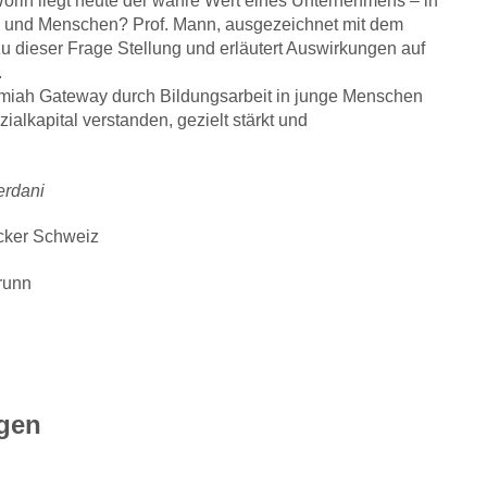
: Worin liegt heute der wahre Wert eines Unternehmens – in
 und Menschen? Prof. Mann, ausgezeichnet mit dem
zu dieser Frage Stellung und erläutert Auswirkungen auf
.
miah Gateway durch Bildungsarbeit in junge Menschen
ialkapital verstanden, gezielt stärkt und
erdani
ucker Schweiz
runn
gen