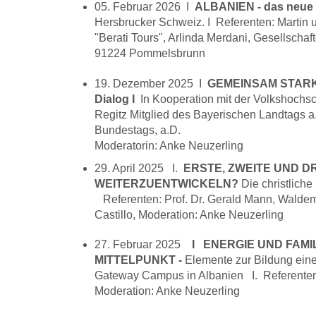
05. Februar 2026 I
ALBANIEN - das neue 
Hersbrucker Schweiz. I Referenten: Martin
"Berati Tours", Arlinda Merdani, Gesellsch
91224 Pommelsbrunn
19. Dezember 2025 I
GEMEINSAM STARK - 
Dialog I
In Kooperation mit der Volkshoch
Regitz Mitglied des Bayerischen Landtags a.
Bundestags, a.D.
Moderatorin: Anke Neuzerling
29. April 2025 I.
ERSTE, ZWEITE UND DR
WEITERZUENTWICKELN?
Die christliche
Referenten: Prof. Dr. Gerald Mann, Waldem
Castillo, Moderation: Anke Neuzerling
27. Februar 2025
I ENERGIE UND FAMIL
MITTELPUNKT -
Elemente zur Bildung ein
Gateway Campus in Albanien I. Referenten:
Moderation: Anke Neuzerling