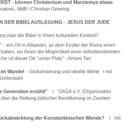
T - können Christentum und Marxismus etwas
ratovic, MdB I Christian Grewing
 DER BIBELAUSLEGUNG - JESUS DER JUDE
est man die Bibel in ihrem kulturellen Kontext?
z"
-
ein Ort in Albanien, an dem Kinder der Roma einen
 haben, wo ihnen die Möglichkeit einer selbstbestimmten
che ist dieser Ort "unser Platz" - Amaro Tan
 im Wandel
- Globalisierung und ideelle Werte I mit
 Uellendahl
tte Generation erzählt"
I OASA e.V. (Organisation
 über die Rettung jüdischer Bevölkerung im Zweiten
 Rückabwicklung der Konstantinischen Wende?
I mit