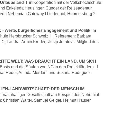
Urlaubsland
I in Kooperation mit der Volkshochschule
 und Enkeleda Heusinger, Günder der Reiseagentur
afterin Nehemiah Gateway I Lindenhof, Hubmersberg 2,
Werte, bürgerliches Engagement und Politik im
schule Hersbrucker Schweiz I Referenten: Barbara
D., Landrat Armin Kroder, Josip Juratovic Mitglied des
ITTE WELT: WAS BRAUCHT EIN LAND, UM SICH
 Basis und die Säulen von NG in den Projektländern. I.
ar Reder, Arlinda Merdani und Susana Rodriguez-
IEN-LANDWIRTSCHAFT: DER MENSCH IM
er nachhaltigen Gesellschaft am Beispiel des Nehemiah
 Christian Walter, Samuel Geiger, Helmut Hauser