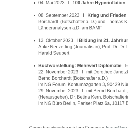
04. Mai 2023 I
100 Jahre Hyperinflation
I
08. September 2023 I
Krieg und Frieden 
Borchardt (Botschafter a. D.) und Thomas Kr
Länderanalysen a.D. am BAMF
13. Oktober 2023 I
Bildung im 21. Jahrhun
Anke Neuzerling (Journalistin), Prof. Dr. Dr. h
Harald Seubert
Buchvorstellung: Mehrwert Diplomatie
- E
22. November 2023 I mit Dorothee Janetzke
Bernd Borchardt (Botschafter a.D.)
im NG Forum, Kontumazgarten 3, 90429 Nü
29. November 2023 I mit Bernd Borchardt, B
(Herausgeber), Dr. Betina Kern, Botschafteri
im NG Büro Berlin, Pariser Platz 6a, 10117 B
Gerne beantworten wir Ihre Fragen: »
forum@ng