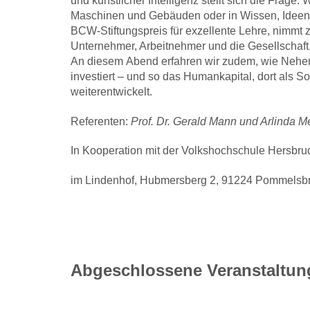
und künstlicher Intelligenz stellt sich die Frage
Maschinen und Gebäuden oder in Wissen, Ideen
BCW-Stiftungspreis für exzellente Lehre, nimmt 
Unternehmer, Arbeitnehmer und die Gesellschaft
An diesem Abend erfahren wir zudem, wie Nehe
investiert – und so das Humankapital, dort als Soz
weiterentwickelt.
Referenten:
Prof. Dr. Gerald Mann und Arlinda M
In Kooperation mit der Volkshochschule Hersbr
im Lindenhof, Hubmersberg 2, 91224 Pommelsb
Abgeschlossene Veranstaltun