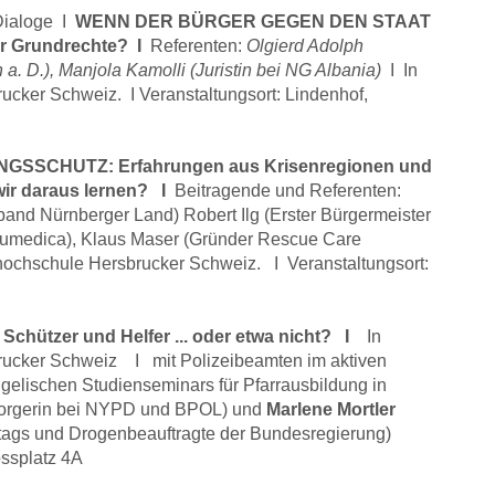
Dialoge I
WENN DER BÜRGER GEGEN DEN STAAT
r Grundrechte? I
Referenten:
Olgierd Adolph
a. D.), Manjola Kamolli (Juristin bei NG Albania)
I
In
ucker Schweiz. I Veranstaltungsort: Lindenhof,
SSCHUTZ: Erfahrungen aus Krisenregionen und
ir daraus lernen? I
Beitragende und Referenten:
band Nürnberger Land) Robert Ilg (Erster Bürgermeister
Humedica), Klaus Maser (Gründer Rescue Care
shochschule Hersbrucker Schweiz. I Veranstaltungsort:
 Schützer und Helfer ... oder etwa nicht? I
In
rucker Schweiz I mit Polizeibeamten im aktiven
gelischen Studienseminars für Pfarrausbildung in
sorgerin bei NYPD und BPOL) und
Marlene Mortler
tags und Drogenbeauftragte der Bundesregierung)
ossplatz 4A