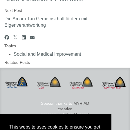
Next Post
Die Amaro Tan Gemeinschaft fördern mit
Eigenverantwortung
Topics
Social and Medical Improvement
Related Posts
Special thanks to
MYRIAD
creative
services
and
ComConnect
© 2026 Nehemiah Gateway
This website uses cookies to ensure you get