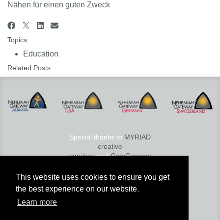
Nähen für einen guten Zweck
Topics
Education
Related Posts
Special thanks to
MYRIAD
creative
services
and
ComConnect
© 2026 Nehemiah Gateway
This website uses cookies to ensure you get
Services GmbH
the best experience on our website.
Media
|
K
ontakt
|
Compliance
|
Learn more
Karriere
|
Sitemap
|