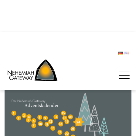
DIE POLIZEI – Helfer und Schützer … oder etwa nicht?
Zwischen Last und Leichtigkeit: Treffen werden zur
Rettungsinsel
CHRISTOPH LIPSKI
FORUM BEVÖLKERUNGSSCHUTZ
Spenden