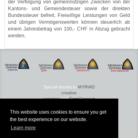
der Verfolgung von gemeinnützigen Zwecken von der
Kantons- und Gemeindesteuer sowie der direkten
Bundessteuer befreit. Freiwillige Leistungen von Geld
und übrigen Vermögenswerten können steuerlich ab
einem Jahresbetrag von 100,- CHF in Abzug gebracht
werden.
Special thanks to
MYRIAD
creative
services
and
ComConnect
© 2026 Nehemiah Gateway
This website uses cookies to ensure you get
Services GmbH
the best experience on our website.
Media
|
K
ontakt
|
Compliance
|
Learn more
Karriere
|
Sitemap
|