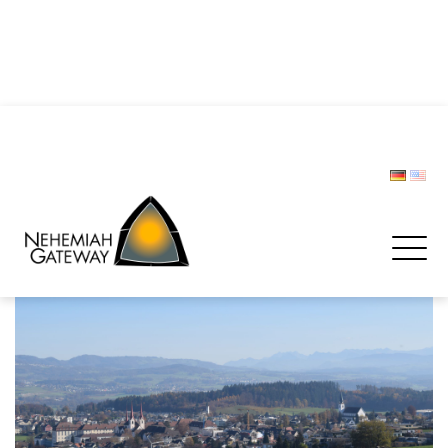
DIE POLIZEI – Helfer und Schützer … oder etwa nicht?
Zwischen Last und Leichtigkeit: Treffen werden zur
Rettungsinsel
CHRISTOPH LIPSKI
FORUM BEVÖLKERUNGSSCHUTZ
Spenden