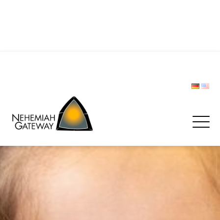
DIE POLIZEI – Helfer und Schützer … oder etwa nicht?
Zwischen Last und Leichtigkeit: Treffen werden zur
Rettungsinsel
CHRISTOPH LIPSKI
FORUM BEVÖLKERUNGSSCHUTZ
Spenden